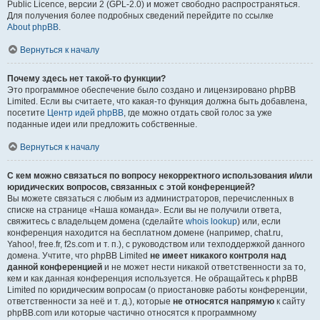
Public Licence, версии 2 (GPL-2.0) и может свободно распространяться.
Для получения более подробных сведений перейдите по ссылке
About phpBB
.
Вернуться к началу
Почему здесь нет такой-то функции?
Это программное обеспечение было создано и лицензировано phpBB
Limited. Если вы считаете, что какая-то функция должна быть добавлена,
посетите
Центр идей phpBB
, где можно отдать свой голос за уже
поданные идеи или предложить собственные.
Вернуться к началу
С кем можно связаться по вопросу некорректного использования и/или
юридических вопросов, связанных с этой конференцией?
Вы можете связаться с любым из администраторов, перечисленных в
списке на странице «Наша команда». Если вы не получили ответа,
свяжитесь с владельцем домена (сделайте
whois lookup
) или, если
конференция находится на бесплатном домене (например, chat.ru,
Yahoo!, free.fr, f2s.com и т. п.), с руководством или техподдержкой данного
домена. Учтите, что phpBB Limited
не имеет никакого контроля над
данной конференцией
и не может нести никакой ответственности за то,
кем и как данная конференция используется. Не обращайтесь к phpBB
Limited по юридическим вопросам (о приостановке работы конференции,
ответственности за неё и т. д.), которые
не относятся напрямую
к сайту
phpBB.com или которые частично относятся к программному