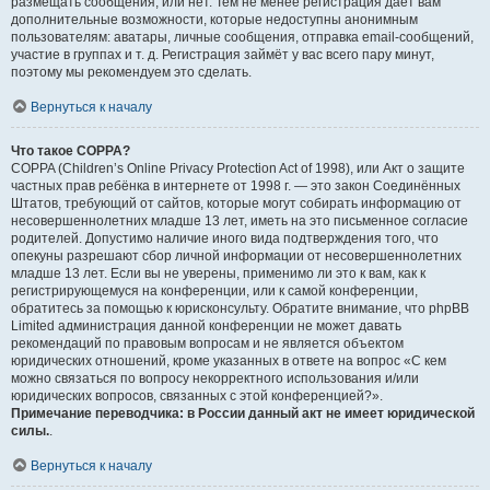
размещать сообщения, или нет. Тем не менее регистрация даёт вам
дополнительные возможности, которые недоступны анонимным
пользователям: аватары, личные сообщения, отправка email-сообщений,
участие в группах и т. д. Регистрация займёт у вас всего пару минут,
поэтому мы рекомендуем это сделать.
Вернуться к началу
Что такое COPPA?
COPPA (Children’s Online Privacy Protection Act of 1998), или Акт о защите
частных прав ребёнка в интернете от 1998 г. — это закон Соединённых
Штатов, требующий от сайтов, которые могут собирать информацию от
несовершеннолетних младше 13 лет, иметь на это письменное согласие
родителей. Допустимо наличие иного вида подтверждения того, что
опекуны разрешают сбор личной информации от несовершеннолетних
младше 13 лет. Если вы не уверены, применимо ли это к вам, как к
регистрирующемуся на конференции, или к самой конференции,
обратитесь за помощью к юрисконсульту. Обратите внимание, что phpBB
Limited администрация данной конференции не может давать
рекомендаций по правовым вопросам и не является объектом
юридических отношений, кроме указанных в ответе на вопрос «С кем
можно связаться по вопросу некорректного использования и/или
юридических вопросов, связанных с этой конференцией?».
Примечание переводчика: в России данный акт не имеет юридической
силы.
.
Вернуться к началу