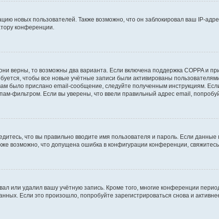
ию новых пользователей. Также возможно, что он заблокировал ваш IP-адре
атору конференции.
они верны, то возможны два варианта. Если включена поддержка COPPA и при 
уется, чтобы все новые учётные записи были активированы пользователями
ам было прислано email-сообщение, следуйте полученным инструкциям. Если
пам-фильтром. Если вы уверены, что ввели правильный адрес email, попробу
едитесь, что вы правильно вводите имя пользователя и пароль. Если данные
Также возможно, что допущена ошибка в конфигурации конференции, свяжитес
вал или удалил вашу учётную запись. Кроме того, многие конференции перио
ных. Если это произошло, попробуйте зарегистрироваться снова и активнее 