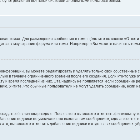
ь злоупотребления почтовой системой анонимными пользователями.
овая тема». Для размещения сообщения в теме щёлкните по кнопке «Ответит
ится внизу страниц форума или темы. Например: «Вы можете начинать темы»
конференции, вы можете редактировать и удалять только свои собственные 
ько в течение ограниченного времени после его создания. Если кто-то уже 
дату и время последней из них. Эта надпись не появляется, если сообщение 
ию. Учтите, что обычные пользователи не могут удалить сообщение, если на 
создать её в личном разделе. После этого вы можете отметить флажком пун
обавление подписи по умолчанию ко всем вашим сообщениям, сделав соотве
а это, вы сможете отменить добавление подписи в отдельных сообщениях, у