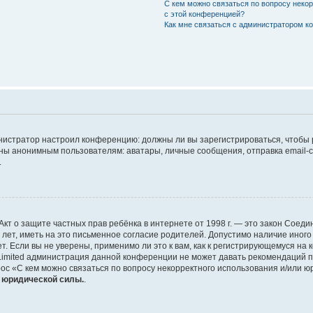
С кем можно связаться по вопросу неко
с этой конференцией?
Как мне связаться с администратором 
дминистратор настроил конференцию: должны ли вы зарегистрироваться, чтобы
 анонимным пользователям: аватары, личные сообщения, отправка email-сооб
.
 или Акт о защите частных прав ребёнка в интернете от 1998 г. — это закон Со
т, иметь на это письменное согласие родителей. Допустимо наличие иного
 Если вы не уверены, применимо ли это к вам, как к регистрирующемуся на 
Limited администрация данной конференции не может давать рекомендаций 
ос «С кем можно связаться по вопросу некорректного использования и/или ю
т юридической силы.
.