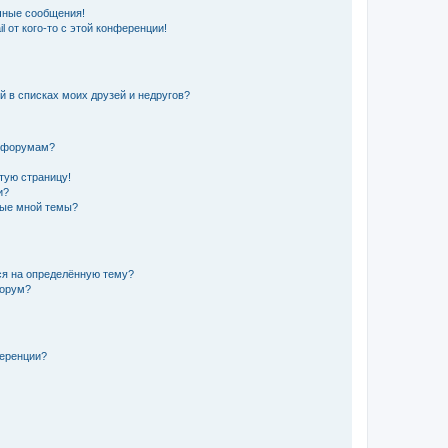
чные сообщения!
 от кого-то с этой конференции!
й в списках моих друзей и недругов?
и форумам?
стую страницу!
и?
ные мной темы?
ься на определённую тему?
форум?
ференции?