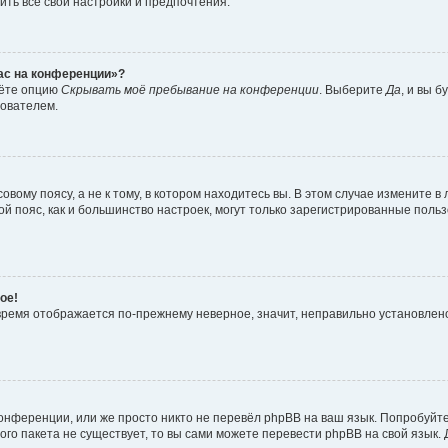
ить все свои настройки и предпочтения.
час на конференции»?
дёте опцию
Скрывать моё пребывание на конференции
. Выберите
Да
, и вы 
зователем.
вому поясу, а не к тому, в котором находитесь вы. В этом случае измените в 
овой пояс, как и большинство настроек, могут только зарегистрированные пол
ое!
о время отображается по-прежнему неверное, значит, неправильно установле
онференции, или же просто никто не перевёл phpBB на ваш язык. Попробуйт
вого пакета не существует, то вы сами можете перевести phpBB на свой язы