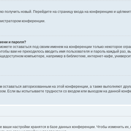
егко получить новый. Перейдите на страницу входа на конференцию и щёлкни
инистратором конференции.
мени и пароля?
сможете оставаться под своим именем на конференции только некоторое огран
 чтобы вам не приходилось вводить имя пользователя и пароль каждый раз, 
щедоступном компьютере, например в библиотеке, интернет-кафе, университе
ам оставаться авторизованным на этой конференции, а также выполняют друг
ом. Если вы испытываете трудности со входом или выходом на данной конфе
е ваши настройки хранятся в базе данных конференции. Чтобы изменить их,