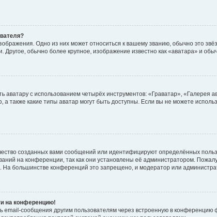
ователя?
зображения. Одно из них может относиться к вашему званию, обычно это звёзд
. Другое, обычно более крупное, изображение известно как «аватара» и обы
ь аватару с использованием четырёх инструментов: «Граватар», «Галерея а
, а также какие типы аватар могут быть доступны. Если вы не можете испол
чество созданных вами сообщений или идентифицируют определённых польз
аний на конференции, так как они установлены её администратором. Пожал
е. На большинстве конференций это запрещено, и модератор или администра
ти на конференцию!
ь email-сообщения другим пользователям через встроенную в конференцию ф