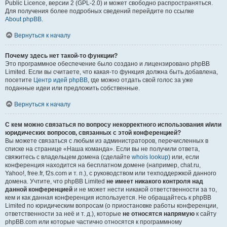
Public Licence, версии 2 (GPL-2.0) и может свободно распространяться.
Для получения более подробных сведений перейдите по ссылке
About phpBB
.
Вернуться к началу
Почему здесь нет такой-то функции?
Это программное обеспечение было создано и лицензировано phpBB
Limited. Если вы считаете, что какая-то функция должна быть добавлена,
посетите
Центр идей phpBB
, где можно отдать свой голос за уже
поданные идеи или предложить собственные.
Вернуться к началу
С кем можно связаться по вопросу некорректного использования и/или
юридических вопросов, связанных с этой конференцией?
Вы можете связаться с любым из администраторов, перечисленных в
списке на странице «Наша команда». Если вы не получили ответа,
свяжитесь с владельцем домена (сделайте
whois lookup
) или, если
конференция находится на бесплатном домене (например, chat.ru,
Yahoo!, free.fr, f2s.com и т. п.), с руководством или техподдержкой данного
домена. Учтите, что phpBB Limited
не имеет никакого контроля над
данной конференцией
и не может нести никакой ответственности за то,
кем и как данная конференция используется. Не обращайтесь к phpBB
Limited по юридическим вопросам (о приостановке работы конференции,
ответственности за неё и т. д.), которые
не относятся напрямую
к сайту
phpBB.com или которые частично относятся к программному