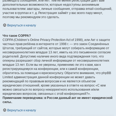
размещать сообщения, или нет. Тем не менее регистрация даёт вам
дополнительные возможности, которые недоступны анонимным
пользователям: аватары, личные сообщения, отправка email-сообщений,
участие в группах и т. д. Регистрация займёт у вас всего пару минут,
поэтому мы рекомендуем это сделать.
Вернуться к началу
Что такое COPPA?
COPPA (Children’s Online Privacy Protection Act of 1998), или Акт о защите
частных прав ребёнка в интернете от 1998 г. — это закон Соединённых
Штатов, требующий от сайтов, которые могут собирать информацию от
несовершеннолетних младше 13 лет, иметь на это письменное согласие
родителей. Допустимо наличие иного вида подтверждения того, что
опекуны разрешают сбор личной информации от несовершеннолетних
младше 13 лет. Если вы не уверены, применимо ли это к вам, как к
регистрирующемуся на конференции, или к самой конференции,
обратитесь за помощью к юрисконсульту. Обратите внимание, что phpBB
Limited администрация данной конференции не может давать
рекомендаций по правовым вопросам и не является объектом
юридических отношений, кроме указанных в ответе на вопрос «С кем
можно связаться по вопросу некорректного использования и/или
юридических вопросов, связанных с этой конференцией?».
Примечание переводчика: в России данный акт не имеет юридической
силы.
.
Вернуться к началу