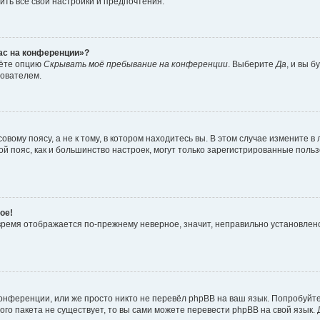
ить все свои настройки и предпочтения.
час на конференции»?
дёте опцию
Скрывать моё пребывание на конференции
. Выберите
Да
, и вы 
зователем.
вому поясу, а не к тому, в котором находитесь вы. В этом случае измените в 
овой пояс, как и большинство настроек, могут только зарегистрированные пол
ое!
о время отображается по-прежнему неверное, значит, неправильно установле
онференции, или же просто никто не перевёл phpBB на ваш язык. Попробуйт
вого пакета не существует, то вы сами можете перевести phpBB на свой язы