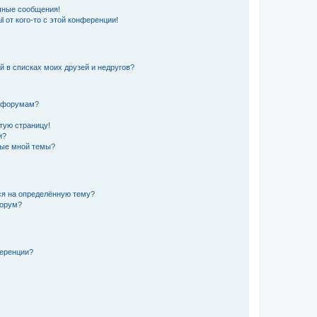
чные сообщения!
 от кого-то с этой конференции!
й в списках моих друзей и недругов?
и форумам?
стую страницу!
и?
ные мной темы?
ься на определённую тему?
форум?
ференции?