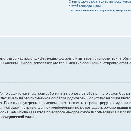
С кем можно связаться по вопросу неко
с этой конференцией?
Как мне связаться с администратором 
дминистратор настроил конференцию: должны ли вы зарегистрироваться, чтобы
 анонимным пользователям: аватары, личные сообщения, отправка email-сооб
.
 или Акт о защите частных прав ребёнка в интернете от 1998 г. — это закон Со
т, иметь на это письменное согласие родителей. Допустимо наличие иного
 Если вы не уверены, применимо ли это к вам, как к регистрирующемуся на 
Limited администрация данной конференции не может давать рекомендаций 
ос «С кем можно связаться по вопросу некорректного использования и/или ю
т юридической силы.
.