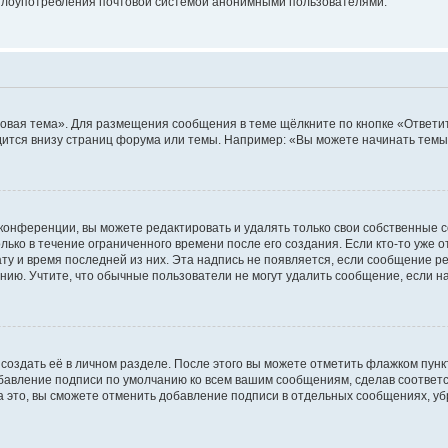
ь злоупотребления почтовой системой анонимными пользователями.
овая тема». Для размещения сообщения в теме щёлкните по кнопке «Ответит
ится внизу страниц форума или темы. Например: «Вы можете начинать темы»
конференции, вы можете редактировать и удалять только свои собственные 
ько в течение ограниченного времени после его создания. Если кто-то уже 
дату и время последней из них. Эта надпись не появляется, если сообщение 
ию. Учтите, что обычные пользователи не могут удалить сообщение, если на 
создать её в личном разделе. После этого вы можете отметить флажком пун
обавление подписи по умолчанию ко всем вашим сообщениям, сделав соотве
а это, вы сможете отменить добавление подписи в отдельных сообщениях, у