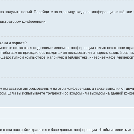
егко получить новый. Перейдите на страницу входа на конференцию и щёлкни
инистратором конференции.
мени и пароля?
сможете оставаться под своим именем на конференции только некоторое огран
 чтобы вам не приходилось вводить имя пользователя и пароль каждый раз, 
щедоступном компьютере, например в библиотеке, интернет-кафе, университе
ам оставаться авторизованным на этой конференции, а также выполняют друг
ом. Если вы испытываете трудности со входом или выходом на данной конфе
е ваши настройки хранятся в базе данных конференции. Чтобы изменить их,