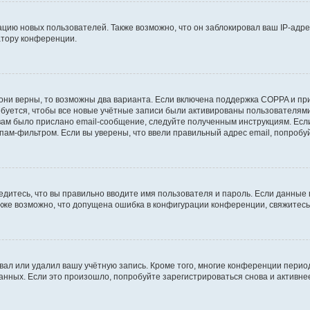
ию новых пользователей. Также возможно, что он заблокировал ваш IP-адре
атору конференции.
они верны, то возможны два варианта. Если включена поддержка COPPA и при 
уется, чтобы все новые учётные записи были активированы пользователями
ам было прислано email-сообщение, следуйте полученным инструкциям. Если
пам-фильтром. Если вы уверены, что ввели правильный адрес email, попробу
едитесь, что вы правильно вводите имя пользователя и пароль. Если данные
Также возможно, что допущена ошибка в конфигурации конференции, свяжитес
вал или удалил вашу учётную запись. Кроме того, многие конференции перио
ных. Если это произошло, попробуйте зарегистрироваться снова и активнее 