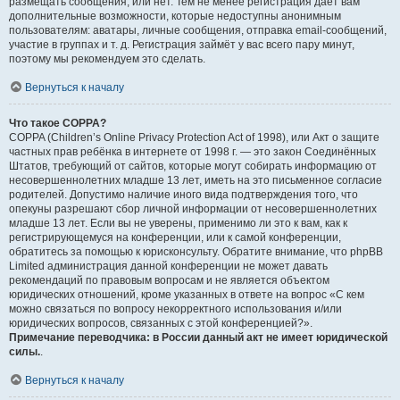
размещать сообщения, или нет. Тем не менее регистрация даёт вам
дополнительные возможности, которые недоступны анонимным
пользователям: аватары, личные сообщения, отправка email-сообщений,
участие в группах и т. д. Регистрация займёт у вас всего пару минут,
поэтому мы рекомендуем это сделать.
Вернуться к началу
Что такое COPPA?
COPPA (Children’s Online Privacy Protection Act of 1998), или Акт о защите
частных прав ребёнка в интернете от 1998 г. — это закон Соединённых
Штатов, требующий от сайтов, которые могут собирать информацию от
несовершеннолетних младше 13 лет, иметь на это письменное согласие
родителей. Допустимо наличие иного вида подтверждения того, что
опекуны разрешают сбор личной информации от несовершеннолетних
младше 13 лет. Если вы не уверены, применимо ли это к вам, как к
регистрирующемуся на конференции, или к самой конференции,
обратитесь за помощью к юрисконсульту. Обратите внимание, что phpBB
Limited администрация данной конференции не может давать
рекомендаций по правовым вопросам и не является объектом
юридических отношений, кроме указанных в ответе на вопрос «С кем
можно связаться по вопросу некорректного использования и/или
юридических вопросов, связанных с этой конференцией?».
Примечание переводчика: в России данный акт не имеет юридической
силы.
.
Вернуться к началу