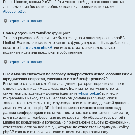
Public Licence, версии 2 (GPL-2.0) и может свободно распространяться.
Для получения более подробных сведений перейдите по ссылке
About phpBB
.
Вернуться к началу
Почему здесь нет такой-то функции?
Это программное обеспечение было создано и лицензировано phpBB
Limited. Если вы считаете, что какая-то функция должна быть добавлена,
посетите
Центр идей phpBB
, где можно отдать свой голос за уже
поданные идеи или предложить собственные.
Вернуться к началу
С кем можно связаться по вопросу некорректного использования и/или
юридических вопросов, связанных с этой конференцией?
Вы можете связаться с любым из администраторов, перечисленных в
списке на странице «Наша команда». Если вы не получили ответа,
свяжитесь с владельцем домена (сделайте
whois lookup
) или, если
конференция находится на бесплатном домене (например, chat.ru,
Yahoo!, free.fr, f2s.com и т. п.), с руководством или техподдержкой данного
домена. Учтите, что phpBB Limited
не имеет никакого контроля над
данной конференцией
и не может нести никакой ответственности за то,
кем и как данная конференция используется. Не обращайтесь к phpBB
Limited по юридическим вопросам (о приостановке работы конференции,
ответственности за неё и т. д.), которые
не относятся напрямую
к сайту
phpBB.com или которые частично относятся к программному