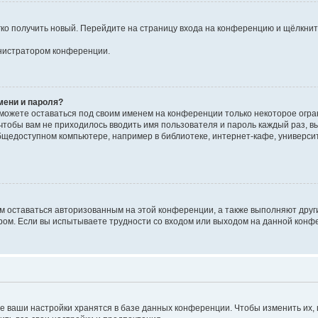
егко получить новый. Перейдите на страницу входа на конференцию и щёлкни
инистратором конференции.
мени и пароля?
сможете оставаться под своим именем на конференции только некоторое огран
 чтобы вам не приходилось вводить имя пользователя и пароль каждый раз, 
щедоступном компьютере, например в библиотеке, интернет-кафе, университе
ам оставаться авторизованным на этой конференции, а также выполняют друг
ом. Если вы испытываете трудности со входом или выходом на данной конфе
е ваши настройки хранятся в базе данных конференции. Чтобы изменить их,