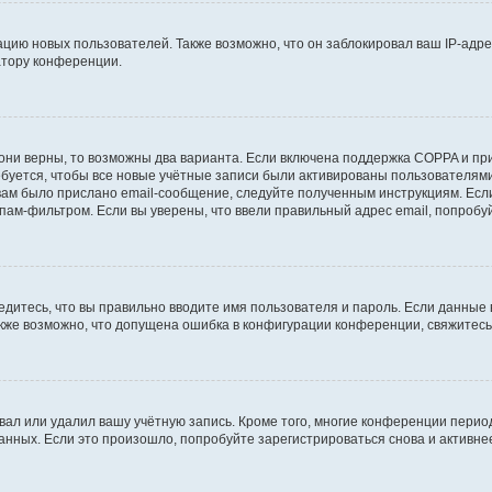
ию новых пользователей. Также возможно, что он заблокировал ваш IP-адре
атору конференции.
они верны, то возможны два варианта. Если включена поддержка COPPA и при 
уется, чтобы все новые учётные записи были активированы пользователями
ам было прислано email-сообщение, следуйте полученным инструкциям. Если
пам-фильтром. Если вы уверены, что ввели правильный адрес email, попробу
едитесь, что вы правильно вводите имя пользователя и пароль. Если данные
Также возможно, что допущена ошибка в конфигурации конференции, свяжитес
вал или удалил вашу учётную запись. Кроме того, многие конференции перио
ных. Если это произошло, попробуйте зарегистрироваться снова и активнее 