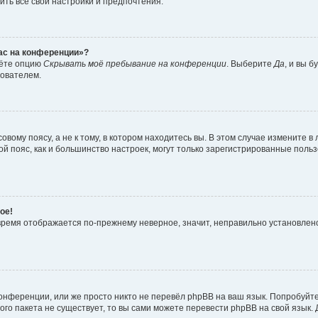
ить все свои настройки и предпочтения.
час на конференции»?
дёте опцию
Скрывать моё пребывание на конференции
. Выберите
Да
, и вы 
зователем.
вому поясу, а не к тому, в котором находитесь вы. В этом случае измените в 
овой пояс, как и большинство настроек, могут только зарегистрированные пол
ое!
о время отображается по-прежнему неверное, значит, неправильно установле
онференции, или же просто никто не перевёл phpBB на ваш язык. Попробуйт
вого пакета не существует, то вы сами можете перевести phpBB на свой язы