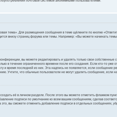
ь злоупотребления почтовой системой анонимными пользователями.
овая тема». Для размещения сообщения в теме щёлкните по кнопке «Ответит
ится внизу страниц форума или темы. Например: «Вы можете начинать темы»
конференции, вы можете редактировать и удалять только свои собственные 
ько в течение ограниченного времени после его создания. Если кто-то уже 
дату и время последней из них. Эта надпись не появляется, если сообщение 
ию. Учтите, что обычные пользователи не могут удалить сообщение, если на 
создать её в личном разделе. После этого вы можете отметить флажком пун
обавление подписи по умолчанию ко всем вашим сообщениям, сделав соотве
а это, вы сможете отменить добавление подписи в отдельных сообщениях, у