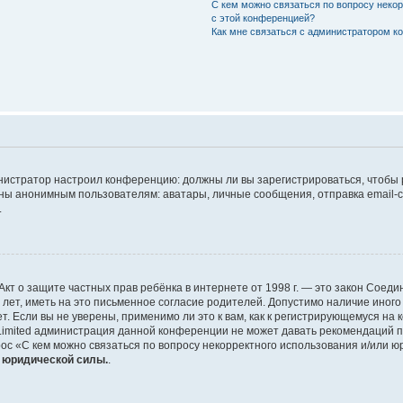
С кем можно связаться по вопросу неко
с этой конференцией?
Как мне связаться с администратором 
дминистратор настроил конференцию: должны ли вы зарегистрироваться, чтобы
 анонимным пользователям: аватары, личные сообщения, отправка email-сооб
.
 или Акт о защите частных прав ребёнка в интернете от 1998 г. — это закон Со
т, иметь на это письменное согласие родителей. Допустимо наличие иного
 Если вы не уверены, применимо ли это к вам, как к регистрирующемуся на 
Limited администрация данной конференции не может давать рекомендаций 
ос «С кем можно связаться по вопросу некорректного использования и/или ю
т юридической силы.
.