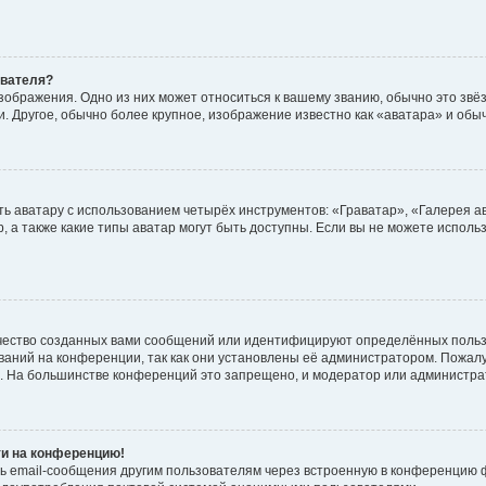
ователя?
зображения. Одно из них может относиться к вашему званию, обычно это звёзд
. Другое, обычно более крупное, изображение известно как «аватара» и обы
ь аватару с использованием четырёх инструментов: «Граватар», «Галерея а
, а также какие типы аватар могут быть доступны. Если вы не можете испол
чество созданных вами сообщений или идентифицируют определённых польз
аний на конференции, так как они установлены её администратором. Пожал
е. На большинстве конференций это запрещено, и модератор или администра
ти на конференцию!
ь email-сообщения другим пользователям через встроенную в конференцию ф