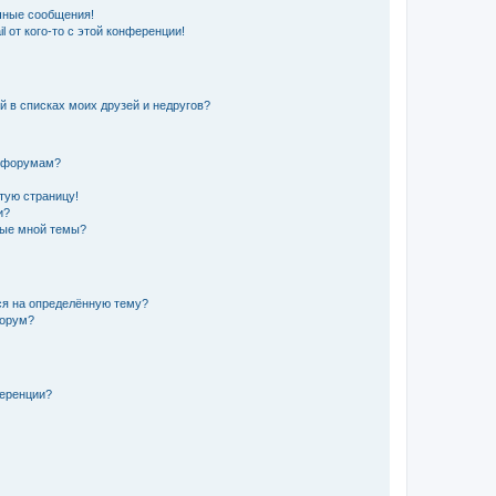
чные сообщения!
 от кого-то с этой конференции!
й в списках моих друзей и недругов?
и форумам?
стую страницу!
и?
ные мной темы?
ься на определённую тему?
форум?
ференции?