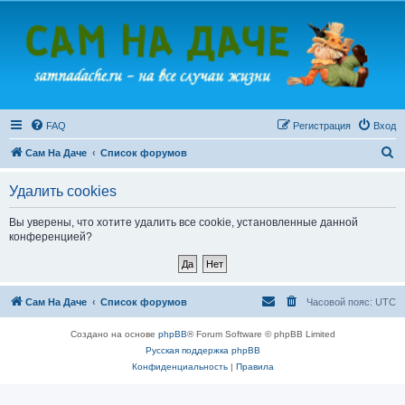
FAQ
Регистрация
Вход
П
Сам На Даче
Список форумов
о
Удалить cookies
и
с
Вы уверены, что хотите удалить все cookie, установленные данной
конференцией?
к
Сам На Даче
Список форумов
Часовой пояс:
UTC
Создано на основе
phpBB
® Forum Software © phpBB Limited
Русская поддержка phpBB
Конфиденциальность
|
Правила