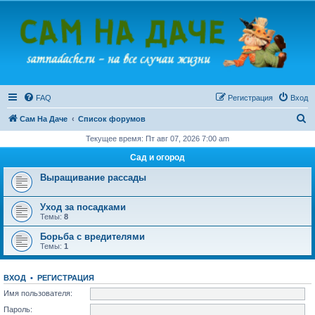
FAQ
Регистрация
Вход
П
Сам На Даче
Список форумов
о
Текущее время: Пт авг 07, 2026 7:00 am
и
Сад и огород
с
Выращивание рассады
к
Уход за посадками
Темы:
8
Борьба с вредителями
Темы:
1
ВХОД
•
РЕГИСТРАЦИЯ
Имя пользователя:
Пароль: