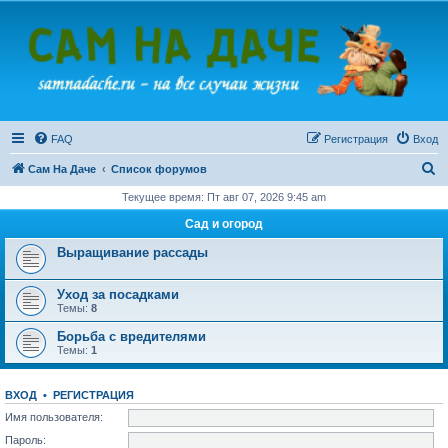
FAQ
Регистрация
Вход
П
Сам На Даче
Список форумов
о
Текущее время: Пт авг 07, 2026 9:45 am
и
Сад и огород
с
Выращивание рассады
к
Уход за посадками
Темы:
8
Борьба с вредителями
Темы:
1
ВХОД
•
РЕГИСТРАЦИЯ
Имя пользователя:
Пароль: