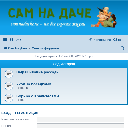
FAQ
Регистрация
Вход
П
Сам На Даче
Список форумов
о
Текущее время: Сб авг 08, 2026 5:45 pm
и
Сад и огород
с
Выращивание рассады
к
Уход за посадками
Темы:
8
Борьба с вредителями
Темы:
1
ВХОД
•
РЕГИСТРАЦИЯ
Имя пользователя:
Пароль: