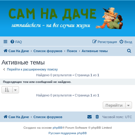
FAQ
Регистрация
Вход
П
Сам На Даче
Список форумов
Поиск
Активные темы
о
Активные темы
и
Перейти к расширенному поиску
с
Найдено 0 результатов • Страница
1
из
1
к
Подходящих тем или сообщений не найдено.
Найдено 0 результатов • Страница
1
из
1
Перейти
Сам На Даче
Список форумов
Часовой пояс:
UTC
Создано на основе
phpBB
® Forum Software © phpBB Limited
Русская поддержка phpBB