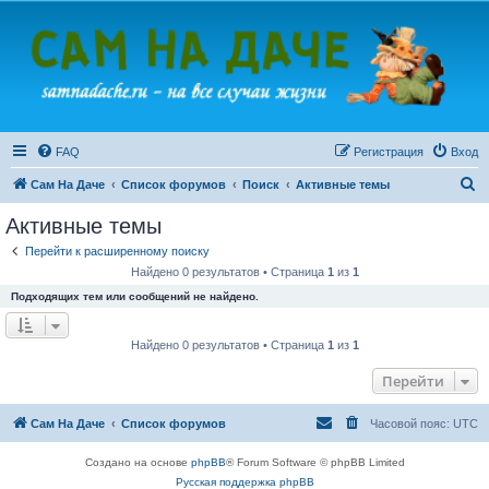
FAQ
Регистрация
Вход
П
Сам На Даче
Список форумов
Поиск
Активные темы
о
Активные темы
и
Перейти к расширенному поиску
с
Найдено 0 результатов • Страница
1
из
1
к
Подходящих тем или сообщений не найдено.
Найдено 0 результатов • Страница
1
из
1
Перейти
Сам На Даче
Список форумов
Часовой пояс:
UTC
Создано на основе
phpBB
® Forum Software © phpBB Limited
Русская поддержка phpBB