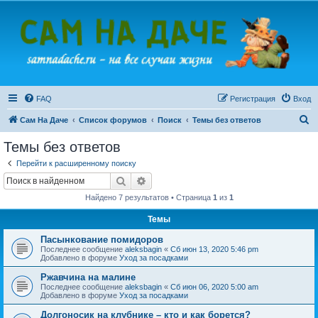
FAQ
Регистрация
Вход
П
Сам На Даче
Список форумов
Поиск
Темы без ответов
о
Темы без ответов
и
Перейти к расширенному поиску
с
Поиск
Расширенный поиск
к
Найдено 7 результатов • Страница
1
из
1
Темы
Пасынкование помидоров
Последнее сообщение
aleksbagin
«
Сб июн 13, 2020 5:46 pm
Добавлено в форуме
Уход за посадками
Ржавчина на малине
Последнее сообщение
aleksbagin
«
Сб июн 06, 2020 5:00 am
Добавлено в форуме
Уход за посадками
Долгоносик на клубнике – кто и как борется?