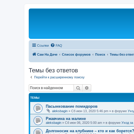
Ссылки
FAQ
Сам На Даче
Список форумов
Поиск
Темы без отве
Темы без ответов
Перейти к расширенному поиску
Поиск
Расширенный поиск
ТЕМЫ
Пасынкование помидоров
aleksbagin
»
Сб июн 13, 2020 5:46 pm
» в форуме
Ухо
Ржавчина на малине
aleksbagin
»
Сб июн 06, 2020 5:00 am
» в форуме
Уход за
Долгоносик на клубнике – кто и как борется