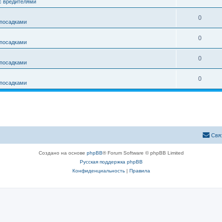
с вредителями
в
т
т
е
О
0
ы
 посадками
в
т
т
е
О
0
ы
 посадками
в
т
т
е
О
0
ы
 посадками
в
т
т
е
О
0
ы
 посадками
в
т
т
е
ы
в
т
е
ы
т
Свя
ы
Создано на основе
phpBB
® Forum Software © phpBB Limited
Русская поддержка phpBB
Конфиденциальность
|
Правила