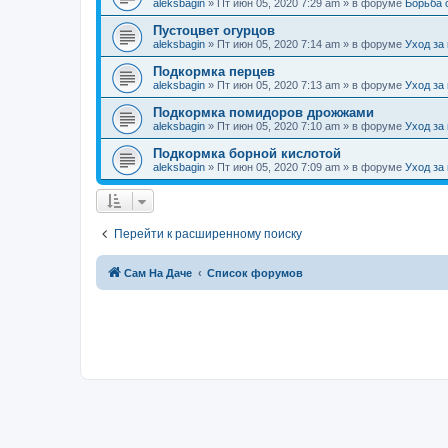
aleksbagin
»
Пт июн 05, 2020 7:29 am
» в форуме
Борьба 
Пустоцвет огурцов
aleksbagin
»
Пт июн 05, 2020 7:14 am
» в форуме
Уход за
Подкормка перцев
aleksbagin
»
Пт июн 05, 2020 7:13 am
» в форуме
Уход за
Подкормка помидоров дрожжами
aleksbagin
»
Пт июн 05, 2020 7:10 am
» в форуме
Уход за
Подкормка борной кислотой
aleksbagin
»
Пт июн 05, 2020 7:09 am
» в форуме
Уход за
Перейти к расширенному поиску
Сам На Даче
Список форумов