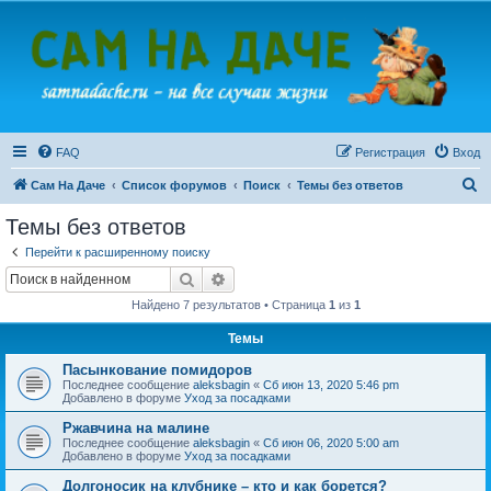
FAQ
Регистрация
Вход
П
Сам На Даче
Список форумов
Поиск
Темы без ответов
о
Темы без ответов
и
Перейти к расширенному поиску
с
Поиск
Расширенный поиск
к
Найдено 7 результатов • Страница
1
из
1
Темы
Пасынкование помидоров
Последнее сообщение
aleksbagin
«
Сб июн 13, 2020 5:46 pm
Добавлено в форуме
Уход за посадками
Ржавчина на малине
Последнее сообщение
aleksbagin
«
Сб июн 06, 2020 5:00 am
Добавлено в форуме
Уход за посадками
Долгоносик на клубнике – кто и как борется?