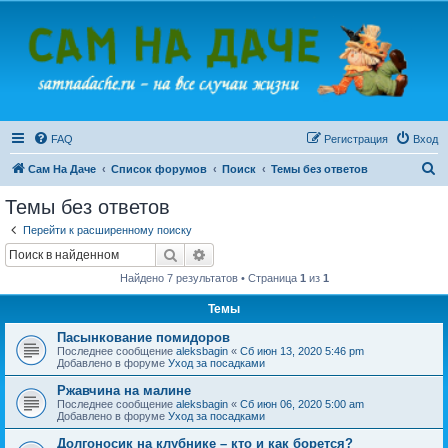
FAQ
Регистрация
Вход
П
Сам На Даче
Список форумов
Поиск
Темы без ответов
о
Темы без ответов
и
Перейти к расширенному поиску
с
Поиск
Расширенный поиск
к
Найдено 7 результатов • Страница
1
из
1
Темы
Пасынкование помидоров
Последнее сообщение
aleksbagin
«
Сб июн 13, 2020 5:46 pm
Добавлено в форуме
Уход за посадками
Ржавчина на малине
Последнее сообщение
aleksbagin
«
Сб июн 06, 2020 5:00 am
Добавлено в форуме
Уход за посадками
Долгоносик на клубнике – кто и как борется?