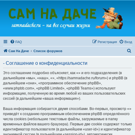
FAQ
Регистрация
Вход
П
Сам На Даче
Список форумов
о
- Соглашение о конфиденциальности
и
с
Это соглашение подробно объясняет, как «» и его подразделения (в
дальнейшем «мы», «наш», «», «https://samnadache.ru/forum») и phpBB (в
к
дальнейшем «они», «программное обеспечение phpBB»,
«www.phpbb.com», «phpBB Limited», «phpBB Teams») используют
информацию, полученную во время любой из ваших пользовательских
сессий (в дальнейшем «ваша информация»).
Ваша информация собирается двумя способами. Во-первых, просмотр «»
приведёт к созданию программным обеспечением phpBB определённого
числа cookies (небольшие текстовые файлы, загружаемые в папку
временных файлов вашего браузера). Первые две cookie содержат только
идентификатор пользователя (в дальнейшем «user-id») и идентификатор
анонимной сессии (в дальнейшем «session-id»), автоматически