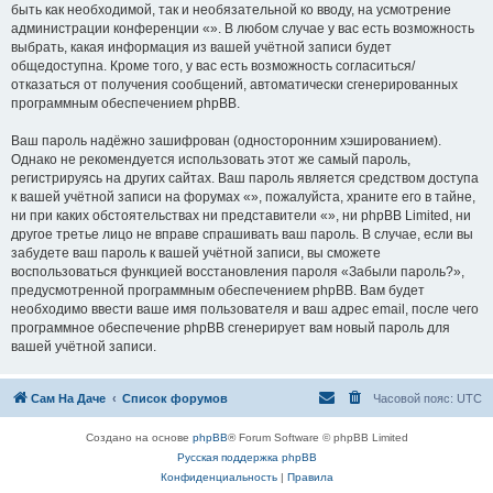
быть как необходимой, так и необязательной ко вводу, на усмотрение
администрации конференции «». В любом случае у вас есть возможность
выбрать, какая информация из вашей учётной записи будет
общедоступна. Кроме того, у вас есть возможность согласиться/
отказаться от получения сообщений, автоматически сгенерированных
программным обеспечением phpBB.
Ваш пароль надёжно зашифрован (односторонним хэшированием).
Однако не рекомендуется использовать этот же самый пароль,
регистрируясь на других сайтах. Ваш пароль является средством доступа
к вашей учётной записи на форумах «», пожалуйста, храните его в тайне,
ни при каких обстоятельствах ни представители «», ни phpBB Limited, ни
другое третье лицо не вправе спрашивать ваш пароль. В случае, если вы
забудете ваш пароль к вашей учётной записи, вы сможете
воспользоваться функцией восстановления пароля «Забыли пароль?»,
предусмотренной программным обеспечением phpBB. Вам будет
необходимо ввести ваше имя пользователя и ваш адрес email, после чего
программное обеспечение phpBB сгенерирует вам новый пароль для
вашей учётной записи.
Сам На Даче
Список форумов
Часовой пояс:
UTC
Создано на основе
phpBB
® Forum Software © phpBB Limited
Русская поддержка phpBB
Конфиденциальность
|
Правила