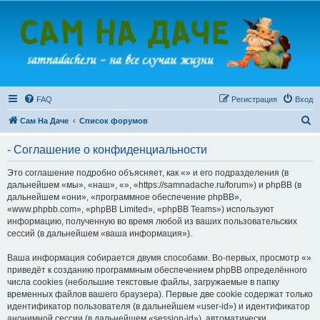
FAQ
Регистрация
Вход
П
Сам На Даче
Список форумов
о
- Соглашение о конфиденциальности
и
с
Это соглашение подробно объясняет, как «» и его подразделения (в
дальнейшем «мы», «наш», «», «https://samnadache.ru/forum») и phpBB (в
к
дальнейшем «они», «программное обеспечение phpBB»,
«www.phpbb.com», «phpBB Limited», «phpBB Teams») используют
информацию, полученную во время любой из ваших пользовательских
сессий (в дальнейшем «ваша информация»).
Ваша информация собирается двумя способами. Во-первых, просмотр «»
приведёт к созданию программным обеспечением phpBB определённого
числа cookies (небольшие текстовые файлы, загружаемые в папку
временных файлов вашего браузера). Первые две cookie содержат только
идентификатор пользователя (в дальнейшем «user-id») и идентификатор
анонимной сессии (в дальнейшем «session-id»), автоматически