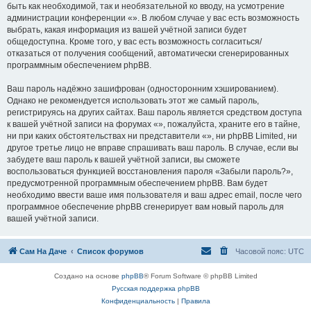
быть как необходимой, так и необязательной ко вводу, на усмотрение
администрации конференции «». В любом случае у вас есть возможность
выбрать, какая информация из вашей учётной записи будет
общедоступна. Кроме того, у вас есть возможность согласиться/
отказаться от получения сообщений, автоматически сгенерированных
программным обеспечением phpBB.
Ваш пароль надёжно зашифрован (односторонним хэшированием).
Однако не рекомендуется использовать этот же самый пароль,
регистрируясь на других сайтах. Ваш пароль является средством доступа
к вашей учётной записи на форумах «», пожалуйста, храните его в тайне,
ни при каких обстоятельствах ни представители «», ни phpBB Limited, ни
другое третье лицо не вправе спрашивать ваш пароль. В случае, если вы
забудете ваш пароль к вашей учётной записи, вы сможете
воспользоваться функцией восстановления пароля «Забыли пароль?»,
предусмотренной программным обеспечением phpBB. Вам будет
необходимо ввести ваше имя пользователя и ваш адрес email, после чего
программное обеспечение phpBB сгенерирует вам новый пароль для
вашей учётной записи.
Сам На Даче
Список форумов
Часовой пояс:
UTC
Создано на основе
phpBB
® Forum Software © phpBB Limited
Русская поддержка phpBB
Конфиденциальность
|
Правила