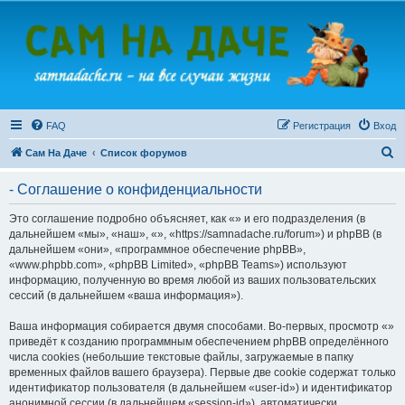
FAQ
Регистрация
Вход
П
Сам На Даче
Список форумов
о
- Соглашение о конфиденциальности
и
с
Это соглашение подробно объясняет, как «» и его подразделения (в
дальнейшем «мы», «наш», «», «https://samnadache.ru/forum») и phpBB (в
к
дальнейшем «они», «программное обеспечение phpBB»,
«www.phpbb.com», «phpBB Limited», «phpBB Teams») используют
информацию, полученную во время любой из ваших пользовательских
сессий (в дальнейшем «ваша информация»).
Ваша информация собирается двумя способами. Во-первых, просмотр «»
приведёт к созданию программным обеспечением phpBB определённого
числа cookies (небольшие текстовые файлы, загружаемые в папку
временных файлов вашего браузера). Первые две cookie содержат только
идентификатор пользователя (в дальнейшем «user-id») и идентификатор
анонимной сессии (в дальнейшем «session-id»), автоматически