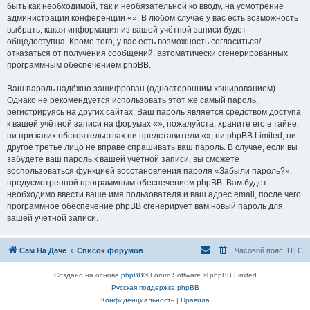
быть как необходимой, так и необязательной ко вводу, на усмотрение
администрации конференции «». В любом случае у вас есть возможность
выбрать, какая информация из вашей учётной записи будет
общедоступна. Кроме того, у вас есть возможность согласиться/
отказаться от получения сообщений, автоматически сгенерированных
программным обеспечением phpBB.
Ваш пароль надёжно зашифрован (односторонним хэшированием).
Однако не рекомендуется использовать этот же самый пароль,
регистрируясь на других сайтах. Ваш пароль является средством доступа
к вашей учётной записи на форумах «», пожалуйста, храните его в тайне,
ни при каких обстоятельствах ни представители «», ни phpBB Limited, ни
другое третье лицо не вправе спрашивать ваш пароль. В случае, если вы
забудете ваш пароль к вашей учётной записи, вы сможете
воспользоваться функцией восстановления пароля «Забыли пароль?»,
предусмотренной программным обеспечением phpBB. Вам будет
необходимо ввести ваше имя пользователя и ваш адрес email, после чего
программное обеспечение phpBB сгенерирует вам новый пароль для
вашей учётной записи.
Сам На Даче
Список форумов
Часовой пояс:
UTC
Создано на основе
phpBB
® Forum Software © phpBB Limited
Русская поддержка phpBB
Конфиденциальность
|
Правила