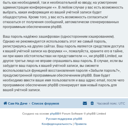
быть как необходимой, так и необязательной ко вводу, на усмотрение
администрации конференции «». В любом случае у вас есть возможность
выбрать, какая информация из вашей учётной записи будет
общедоступна. Кроме того, у вас есть возможность согласиться/
отказаться от получения сообщений, автоматически сгенерированных
программным обеспечением phpBB.
Ваш пароль надёжно зашифрован (односторонним хэшированием).
Однако не рекомендуется использовать этот же самый пароль,
регистрируясь на других сайтах. Ваш пароль является средством доступа
к вашей учётной записи на форумах «», пожалуйста, храните его в тайне,
ни при каких обстоятельствах ни представители «», ни phpBB Limited, ни
другое третье лицо не вправе спрашивать ваш пароль. В случае, если вы
забудете ваш пароль к вашей учётной записи, вы сможете
воспользоваться функцией восстановления пароля «Забыли пароль?»,
предусмотренной программным обеспечением phpBB. Вам будет
необходимо ввести ваше имя пользователя и ваш адрес email, после чего
программное обеспечение phpBB сгенерирует вам новый пароль для
вашей учётной записи.
Сам На Даче
Список форумов
Часовой пояс:
UTC
Создано на основе
phpBB
® Forum Software © phpBB Limited
Русская поддержка phpBB
Конфиденциальность
|
Правила