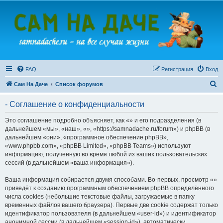
FAQ
Регистрация
Вход
П
Сам На Даче
Список форумов
о
- Соглашение о конфиденциальности
и
с
Это соглашение подробно объясняет, как «» и его подразделения (в
дальнейшем «мы», «наш», «», «https://samnadache.ru/forum») и phpBB (в
к
дальнейшем «они», «программное обеспечение phpBB»,
«www.phpbb.com», «phpBB Limited», «phpBB Teams») используют
информацию, полученную во время любой из ваших пользовательских
сессий (в дальнейшем «ваша информация»).
Ваша информация собирается двумя способами. Во-первых, просмотр «»
приведёт к созданию программным обеспечением phpBB определённого
числа cookies (небольшие текстовые файлы, загружаемые в папку
временных файлов вашего браузера). Первые две cookie содержат только
идентификатор пользователя (в дальнейшем «user-id») и идентификатор
анонимной сессии (в дальнейшем «session-id»), автоматически