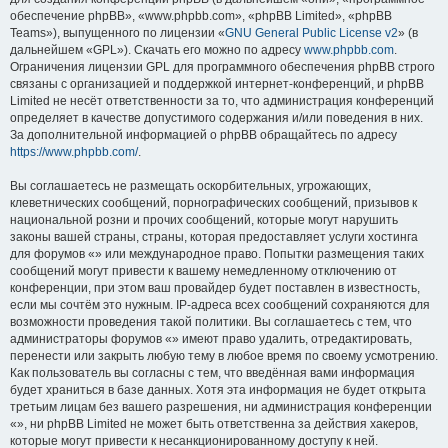
обеспечение phpBB», «www.phpbb.com», «phpBB Limited», «phpBB
Teams»), выпущенного по лицензии «
GNU General Public License v2
» (в
дальнейшем «GPL»). Скачать его можно по адресу
www.phpbb.com
.
Ограничения лицензии GPL для программного обеспечения phpBB строго
связаны с организацией и поддержкой интернет-конференций, и phpBB
Limited не несёт ответственности за то, что администрация конференций
определяет в качестве допустимого содержания и/или поведения в них.
За дополнительной информацией о phpBB обращайтесь по адресу
https://www.phpbb.com/
.
Вы соглашаетесь не размещать оскорбительных, угрожающих,
клеветнических сообщений, порнографических сообщений, призывов к
национальной розни и прочих сообщений, которые могут нарушить
законы вашей страны, страны, которая предоставляет услуги хостинга
для форумов «» или международное право. Попытки размещения таких
сообщений могут привести к вашему немедленному отключению от
конференции, при этом ваш провайдер будет поставлен в известность,
если мы сочтём это нужным. IP-адреса всех сообщений сохраняются для
возможности проведения такой политики. Вы соглашаетесь с тем, что
администраторы форумов «» имеют право удалить, отредактировать,
перенести или закрыть любую тему в любое время по своему усмотрению.
Как пользователь вы согласны с тем, что введённая вами информация
будет храниться в базе данных. Хотя эта информация не будет открыта
третьим лицам без вашего разрешения, ни администрация конференции
«», ни phpBB Limited не может быть ответственна за действия хакеров,
которые могут привести к несанкционированному доступу к ней.