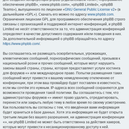
обеспечение phpBB», «www.phpbb.com», «phpBB Limited», «phpBB
Teams»), выпущенного по лицензии «
GNU General Public License v2
» (в
дальнейшем «GPL»). Скачать его можно по адресу
www.phpbb.com
.
Ограничения лицензии GPL для программного обеспечения phpBB строго
связаны с организацией и поддержкой интернет-конференций, и phpBB
Limited не несёт ответственности за то, что администрация конференций
определяет в качестве допустимого содержания и/или поведения в них.
За дополнительной информацией о phpBB обращайтесь по адресу
https://www.phpbb.com/
.
Вы соглашаетесь не размещать оскорбительных, угрожающих,
клеветнических сообщений, порнографических сообщений, призывов к
национальной розни и прочих сообщений, которые могут нарушить
законы вашей страны, страны, которая предоставляет услуги хостинга
для форумов «» или международное право. Попытки размещения таких
сообщений могут привести к вашему немедленному отключению от
конференции, при этом ваш провайдер будет поставлен в известность,
если мы сочтём это нужным. IP-адреса всех сообщений сохраняются для
возможности проведения такой политики. Вы соглашаетесь с тем, что
администраторы форумов «» имеют право удалить, отредактировать,
перенести или закрыть любую тему в любое время по своему усмотрению.
Как пользователь вы согласны с тем, что введённая вами информация
будет храниться в базе данных. Хотя эта информация не будет открыта
третьим лицам без вашего разрешения, ни администрация конференции
«», ни phpBB Limited не может быть ответственна за действия хакеров,
которые могут привести к несанкционированному доступу к ней.