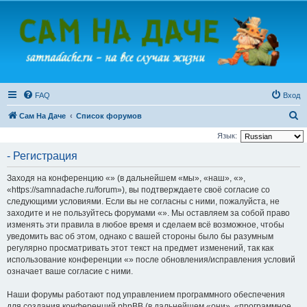
FAQ
Вход
П
Сам На Даче
Список форумов
о
Язык:
и
- Регистрация
с
Заходя на конференцию «» (в дальнейшем «мы», «наш», «»,
к
«https://samnadache.ru/forum»), вы подтверждаете своё согласие со
следующими условиями. Если вы не согласны с ними, пожалуйста, не
заходите и не пользуйтесь форумами «». Мы оставляем за собой право
изменять эти правила в любое время и сделаем всё возможное, чтобы
уведомить вас об этом, однако с вашей стороны было бы разумным
регулярно просматривать этот текст на предмет изменений, так как
использование конференции «» после обновления/исправления условий
означает ваше согласие с ними.
Наши форумы работают под управлением программного обеспечения
для создания конференций phpBB (в дальнейшем «они», «программное