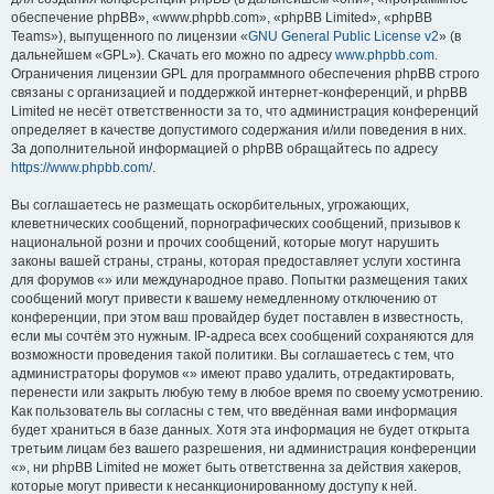
обеспечение phpBB», «www.phpbb.com», «phpBB Limited», «phpBB
Teams»), выпущенного по лицензии «
GNU General Public License v2
» (в
дальнейшем «GPL»). Скачать его можно по адресу
www.phpbb.com
.
Ограничения лицензии GPL для программного обеспечения phpBB строго
связаны с организацией и поддержкой интернет-конференций, и phpBB
Limited не несёт ответственности за то, что администрация конференций
определяет в качестве допустимого содержания и/или поведения в них.
За дополнительной информацией о phpBB обращайтесь по адресу
https://www.phpbb.com/
.
Вы соглашаетесь не размещать оскорбительных, угрожающих,
клеветнических сообщений, порнографических сообщений, призывов к
национальной розни и прочих сообщений, которые могут нарушить
законы вашей страны, страны, которая предоставляет услуги хостинга
для форумов «» или международное право. Попытки размещения таких
сообщений могут привести к вашему немедленному отключению от
конференции, при этом ваш провайдер будет поставлен в известность,
если мы сочтём это нужным. IP-адреса всех сообщений сохраняются для
возможности проведения такой политики. Вы соглашаетесь с тем, что
администраторы форумов «» имеют право удалить, отредактировать,
перенести или закрыть любую тему в любое время по своему усмотрению.
Как пользователь вы согласны с тем, что введённая вами информация
будет храниться в базе данных. Хотя эта информация не будет открыта
третьим лицам без вашего разрешения, ни администрация конференции
«», ни phpBB Limited не может быть ответственна за действия хакеров,
которые могут привести к несанкционированному доступу к ней.