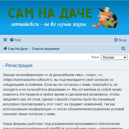
FAQ
Вход
П
Сам На Даче
Список форумов
о
Язык:
и
- Регистрация
с
Заходя на конференцию «» (в дальнейшем «мы», «наш», «»,
к
«https://samnadache.ru/forum»), вы подтверждаете своё согласие со
следующими условиями. Если вы не согласны с ними, пожалуйста, не
заходите и не пользуйтесь форумами «». Мы оставляем за собой право
изменять эти правила в любое время и сделаем всё возможное, чтобы
уведомить вас об этом, однако с вашей стороны было бы разумным
регулярно просматривать этот текст на предмет изменений, так как
использование конференции «» после обновления/исправления условий
означает ваше согласие с ними.
Наши форумы работают под управлением программного обеспечения
для создания конференций phpBB (в дальнейшем «они», «программное