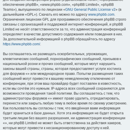
обеспечение phpBB», «www.phpbb.com», «phpBB Limited», «phpBB
Teams»), выпущенного по лицензии «
GNU General Public License v2
» (в
дальнейшем «GPL»). Скачать его можно по адресу
www.phpbb.com
.
Ограничения лицензии GPL для программного обеспечения phpBB строго
связаны с организацией и поддержкой интернет-конференций, и phpBB
Limited не несёт ответственности за то, что администрация конференций
определяет в качестве допустимого содержания и/или поведения в них.
За дополнительной информацией о phpBB обращайтесь по адресу
https://www.phpbb.com/
.
Вы соглашаетесь не размещать оскорбительных, угрожающих,
клеветнических сообщений, порнографических сообщений, призывов к
национальной розни и прочих сообщений, которые могут нарушить
законы вашей страны, страны, которая предоставляет услуги хостинга
для форумов «» или международное право. Попытки размещения таких
сообщений могут привести к вашему немедленному отключению от
конференции, при этом ваш провайдер будет поставлен в известность,
если мы сочтём это нужным. IP-адреса всех сообщений сохраняются для
возможности проведения такой политики. Вы соглашаетесь с тем, что
администраторы форумов «» имеют право удалить, отредактировать,
перенести или закрыть любую тему в любое время по своему усмотрению.
Как пользователь вы согласны с тем, что введённая вами информация
будет храниться в базе данных. Хотя эта информация не будет открыта
третьим лицам без вашего разрешения, ни администрация конференции
«», ни phpBB Limited не может быть ответственна за действия хакеров,
которые могут привести к несанкционированному доступу к ней.