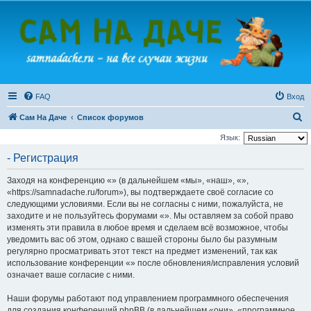
FAQ
Вход
П
Сам На Даче
Список форумов
о
Язык:
и
- Регистрация
с
Заходя на конференцию «» (в дальнейшем «мы», «наш», «»,
к
«https://samnadache.ru/forum»), вы подтверждаете своё согласие со
следующими условиями. Если вы не согласны с ними, пожалуйста, не
заходите и не пользуйтесь форумами «». Мы оставляем за собой право
изменять эти правила в любое время и сделаем всё возможное, чтобы
уведомить вас об этом, однако с вашей стороны было бы разумным
регулярно просматривать этот текст на предмет изменений, так как
использование конференции «» после обновления/исправления условий
означает ваше согласие с ними.
Наши форумы работают под управлением программного обеспечения
для создания конференций phpBB (в дальнейшем «они», «программное