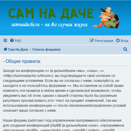
FAQ
Регистрация
Вход
П
Сам На Даче
Список форумов
о
- Общие правила
и
с
Заходя на конференцию «» (в дальнейшем «мы», «наш», «»,
«https://samnadache.ru/forum»), вы подтверждаете своё согласие со
к
следующими условиями. Если вы не согласны с ними, пожалуйста, не
заходите и не пользуйтесь форумами «». Мы оставляем за собой право
изменять эти правила в любое время и сделаем всё возможное, чтобы
уведомить вас об этом, однако с вашей стороны было бы разумным
регулярно просматривать этот текст на предмет изменений, так как
использование конференции «» после обновления/исправления условий
означает ваше согласие с ними.
Наши форумы работают под управлением программного обеспечения
для создания конференций phpBB (в дальнейшем «они», «программное
обеспечение phpBB», «www.phpbb.com», «phpBB Limited», «phpBB