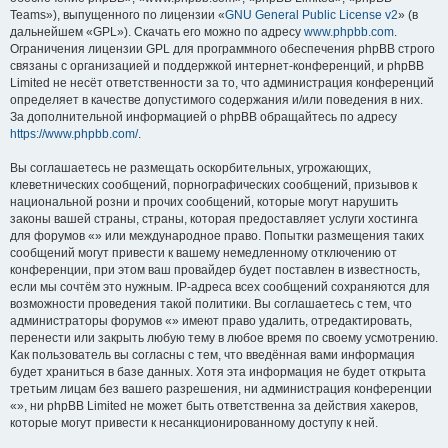
Teams»), выпущенного по лицензии «
GNU General Public License v2
» (в
дальнейшем «GPL»). Скачать его можно по адресу
www.phpbb.com
.
Ограничения лицензии GPL для программного обеспечения phpBB строго
связаны с организацией и поддержкой интернет-конференций, и phpBB
Limited не несёт ответственности за то, что администрация конференций
определяет в качестве допустимого содержания и/или поведения в них.
За дополнительной информацией о phpBB обращайтесь по адресу
https://www.phpbb.com/
.
Вы соглашаетесь не размещать оскорбительных, угрожающих,
клеветнических сообщений, порнографических сообщений, призывов к
национальной розни и прочих сообщений, которые могут нарушить
законы вашей страны, страны, которая предоставляет услуги хостинга
для форумов «» или международное право. Попытки размещения таких
сообщений могут привести к вашему немедленному отключению от
конференции, при этом ваш провайдер будет поставлен в известность,
если мы сочтём это нужным. IP-адреса всех сообщений сохраняются для
возможности проведения такой политики. Вы соглашаетесь с тем, что
администраторы форумов «» имеют право удалить, отредактировать,
перенести или закрыть любую тему в любое время по своему усмотрению.
Как пользователь вы согласны с тем, что введённая вами информация
будет храниться в базе данных. Хотя эта информация не будет открыта
третьим лицам без вашего разрешения, ни администрация конференции
«», ни phpBB Limited не может быть ответственна за действия хакеров,
которые могут привести к несанкционированному доступу к ней.