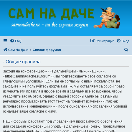
FAQ
Регистрация
Вход
П
Сам На Даче
Список форумов
о
- Общие правила
и
с
Заходя на конференцию «» (в дальнейшем «мы», «наш», «»,
«https://samnadache.ru/forum»), вы подтверждаете своё согласие со
к
следующими условиями. Если вы не согласны с ними, пожалуйста, не
заходите и не пользуйтесь форумами «». Мы оставляем за собой право
изменять эти правила в любое время и сделаем всё возможное, чтобы
уведомить вас об этом, однако с вашей стороны было бы разумным
регулярно просматривать этот текст на предмет изменений, так как
использование конференции «» после обновления/исправления условий
означает ваше согласие с ними.
Наши форумы работают под управлением программного обеспечения
для создания конференций phpBB (в дальнейшем «они», «программное
обеспечение phpBB», «www.phpbb.com», «phpBB Limited», «phpBB