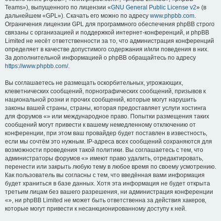
Teams»), выпущенного по лицензии «
GNU General Public License v2
» (в
дальнейшем «GPL»). Скачать его можно по адресу
www.phpbb.com
.
Ограничения лицензии GPL для программного обеспечения phpBB строго
связаны с организацией и поддержкой интернет-конференций, и phpBB
Limited не несёт ответственности за то, что администрация конференций
определяет в качестве допустимого содержания и/или поведения в них.
За дополнительной информацией о phpBB обращайтесь по адресу
https://www.phpbb.com/
.
Вы соглашаетесь не размещать оскорбительных, угрожающих,
клеветнических сообщений, порнографических сообщений, призывов к
национальной розни и прочих сообщений, которые могут нарушить
законы вашей страны, страны, которая предоставляет услуги хостинга
для форумов «» или международное право. Попытки размещения таких
сообщений могут привести к вашему немедленному отключению от
конференции, при этом ваш провайдер будет поставлен в известность,
если мы сочтём это нужным. IP-адреса всех сообщений сохраняются для
возможности проведения такой политики. Вы соглашаетесь с тем, что
администраторы форумов «» имеют право удалить, отредактировать,
перенести или закрыть любую тему в любое время по своему усмотрению.
Как пользователь вы согласны с тем, что введённая вами информация
будет храниться в базе данных. Хотя эта информация не будет открыта
третьим лицам без вашего разрешения, ни администрация конференции
«», ни phpBB Limited не может быть ответственна за действия хакеров,
которые могут привести к несанкционированному доступу к ней.