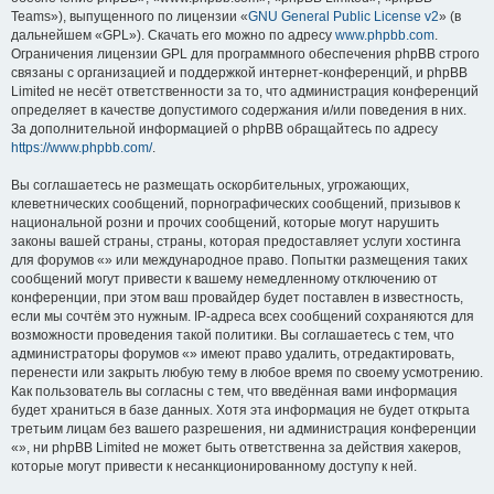
Teams»), выпущенного по лицензии «
GNU General Public License v2
» (в
дальнейшем «GPL»). Скачать его можно по адресу
www.phpbb.com
.
Ограничения лицензии GPL для программного обеспечения phpBB строго
связаны с организацией и поддержкой интернет-конференций, и phpBB
Limited не несёт ответственности за то, что администрация конференций
определяет в качестве допустимого содержания и/или поведения в них.
За дополнительной информацией о phpBB обращайтесь по адресу
https://www.phpbb.com/
.
Вы соглашаетесь не размещать оскорбительных, угрожающих,
клеветнических сообщений, порнографических сообщений, призывов к
национальной розни и прочих сообщений, которые могут нарушить
законы вашей страны, страны, которая предоставляет услуги хостинга
для форумов «» или международное право. Попытки размещения таких
сообщений могут привести к вашему немедленному отключению от
конференции, при этом ваш провайдер будет поставлен в известность,
если мы сочтём это нужным. IP-адреса всех сообщений сохраняются для
возможности проведения такой политики. Вы соглашаетесь с тем, что
администраторы форумов «» имеют право удалить, отредактировать,
перенести или закрыть любую тему в любое время по своему усмотрению.
Как пользователь вы согласны с тем, что введённая вами информация
будет храниться в базе данных. Хотя эта информация не будет открыта
третьим лицам без вашего разрешения, ни администрация конференции
«», ни phpBB Limited не может быть ответственна за действия хакеров,
которые могут привести к несанкционированному доступу к ней.