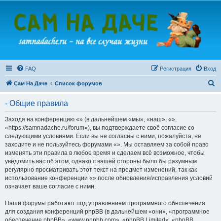
FAQ
Регистрация
Вход
П
Сам На Даче
Список форумов
о
- Общие правила
и
с
Заходя на конференцию «» (в дальнейшем «мы», «наш», «»,
«https://samnadache.ru/forum»), вы подтверждаете своё согласие со
к
следующими условиями. Если вы не согласны с ними, пожалуйста, не
заходите и не пользуйтесь форумами «». Мы оставляем за собой право
изменять эти правила в любое время и сделаем всё возможное, чтобы
уведомить вас об этом, однако с вашей стороны было бы разумным
регулярно просматривать этот текст на предмет изменений, так как
использование конференции «» после обновления/исправления условий
означает ваше согласие с ними.
Наши форумы работают под управлением программного обеспечения
для создания конференций phpBB (в дальнейшем «они», «программное
обеспечение phpBB», «www.phpbb.com», «phpBB Limited», «phpBB