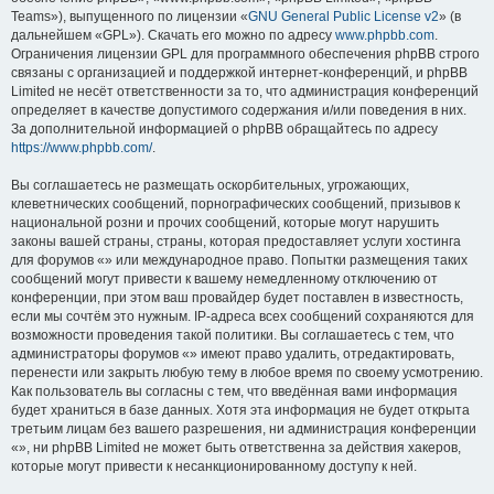
Teams»), выпущенного по лицензии «
GNU General Public License v2
» (в
дальнейшем «GPL»). Скачать его можно по адресу
www.phpbb.com
.
Ограничения лицензии GPL для программного обеспечения phpBB строго
связаны с организацией и поддержкой интернет-конференций, и phpBB
Limited не несёт ответственности за то, что администрация конференций
определяет в качестве допустимого содержания и/или поведения в них.
За дополнительной информацией о phpBB обращайтесь по адресу
https://www.phpbb.com/
.
Вы соглашаетесь не размещать оскорбительных, угрожающих,
клеветнических сообщений, порнографических сообщений, призывов к
национальной розни и прочих сообщений, которые могут нарушить
законы вашей страны, страны, которая предоставляет услуги хостинга
для форумов «» или международное право. Попытки размещения таких
сообщений могут привести к вашему немедленному отключению от
конференции, при этом ваш провайдер будет поставлен в известность,
если мы сочтём это нужным. IP-адреса всех сообщений сохраняются для
возможности проведения такой политики. Вы соглашаетесь с тем, что
администраторы форумов «» имеют право удалить, отредактировать,
перенести или закрыть любую тему в любое время по своему усмотрению.
Как пользователь вы согласны с тем, что введённая вами информация
будет храниться в базе данных. Хотя эта информация не будет открыта
третьим лицам без вашего разрешения, ни администрация конференции
«», ни phpBB Limited не может быть ответственна за действия хакеров,
которые могут привести к несанкционированному доступу к ней.