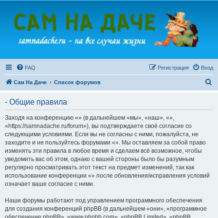
FAQ
Регистрация
Вход
П
Сам На Даче
Список форумов
о
- Общие правила
и
с
Заходя на конференцию «» (в дальнейшем «мы», «наш», «»,
«https://samnadache.ru/forum»), вы подтверждаете своё согласие со
к
следующими условиями. Если вы не согласны с ними, пожалуйста, не
заходите и не пользуйтесь форумами «». Мы оставляем за собой право
изменять эти правила в любое время и сделаем всё возможное, чтобы
уведомить вас об этом, однако с вашей стороны было бы разумным
регулярно просматривать этот текст на предмет изменений, так как
использование конференции «» после обновления/исправления условий
означает ваше согласие с ними.
Наши форумы работают под управлением программного обеспечения
для создания конференций phpBB (в дальнейшем «они», «программное
обеспечение phpBB», «www.phpbb.com», «phpBB Limited», «phpBB