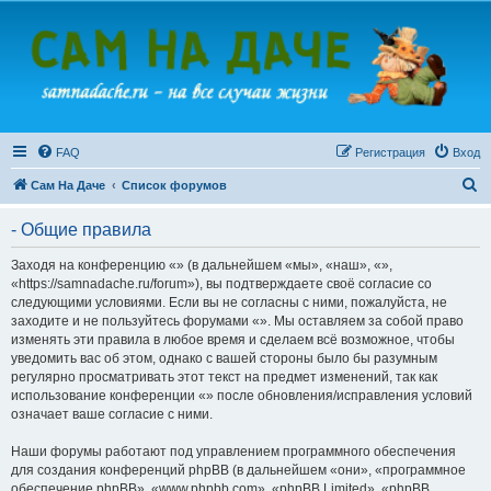
FAQ
Регистрация
Вход
П
Сам На Даче
Список форумов
о
- Общие правила
и
с
Заходя на конференцию «» (в дальнейшем «мы», «наш», «»,
«https://samnadache.ru/forum»), вы подтверждаете своё согласие со
к
следующими условиями. Если вы не согласны с ними, пожалуйста, не
заходите и не пользуйтесь форумами «». Мы оставляем за собой право
изменять эти правила в любое время и сделаем всё возможное, чтобы
уведомить вас об этом, однако с вашей стороны было бы разумным
регулярно просматривать этот текст на предмет изменений, так как
использование конференции «» после обновления/исправления условий
означает ваше согласие с ними.
Наши форумы работают под управлением программного обеспечения
для создания конференций phpBB (в дальнейшем «они», «программное
обеспечение phpBB», «www.phpbb.com», «phpBB Limited», «phpBB