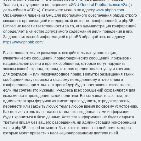
Teams»), выпущенного по лицензии «
GNU General Public License v2
» (в
дальнейшем «GPL»). Скачать его можно по адресу
www.phpbb.com
.
Ограничения лицензии GPL для программного обеспечения phpBB строго
связаны с организацией и поддержкой интернет-конференций, и phpBB
Limited не несёт ответственности за то, что администрация конференций
определяет в качестве допустимого содержания и/или поведения в них.
За дополнительной информацией о phpBB обращайтесь по адресу
https://www.phpbb.com/
.
Вы соглашаетесь не размещать оскорбительных, угрожающих,
клеветнических сообщений, порнографических сообщений, призывов к
национальной розни и прочих сообщений, которые могут нарушить
законы вашей страны, страны, которая предоставляет услуги хостинга
для форумов «» или международное право. Попытки размещения таких
сообщений могут привести к вашему немедленному отключению от
конференции, при этом ваш провайдер будет поставлен в известность,
если мы сочтём это нужным. IP-адреса всех сообщений сохраняются для
возможности проведения такой политики. Вы соглашаетесь с тем, что
администраторы форумов «» имеют право удалить, отредактировать,
перенести или закрыть любую тему в любое время по своему усмотрению.
Как пользователь вы согласны с тем, что введённая вами информация
будет храниться в базе данных. Хотя эта информация не будет открыта
третьим лицам без вашего разрешения, ни администрация конференции
«», ни phpBB Limited не может быть ответственна за действия хакеров,
которые могут привести к несанкционированному доступу к ней.