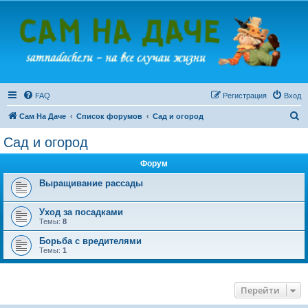
FAQ
Регистрация
Вход
П
Сам На Даче
Список форумов
Сад и огород
о
Сад и огород
и
Форум
с
к
Выращивание рассады
Уход за посадками
Темы:
8
Борьба с вредителями
Темы:
1
Перейти