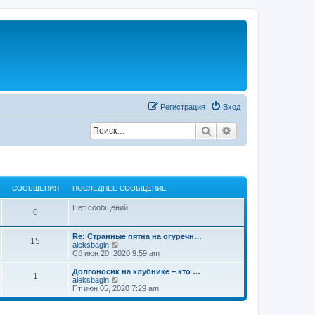
Регистрация
Вход
Поиск
Расширенный по
СООБЩЕНИЯ
ПОСЛЕДНЕЕ СООБЩЕНИЕ
Нет сообщений
С
0
о
П
Re: Странные пятна на огуречн…
С
15
о
П
aleksbagin
о
с
е
Сб июн 20, 2020 9:59 am
о
л
р
б
е
е
П
Долгоносик на клубнике – кто …
С
1
о
д
й
о
П
aleksbagin
щ
н
т
с
е
Пт июн 05, 2020 7:29 am
о
б
е
и
л
р
е
е
к
е
е
о
с
п
щ
д
й