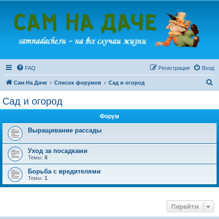
FAQ
Регистрация
Вход
П
Сам На Даче
Список форумов
Сад и огород
о
Сад и огород
и
Форум
с
к
Выращивание рассады
Уход за посадками
Темы:
8
Борьба с вредителями
Темы:
1
Перейти