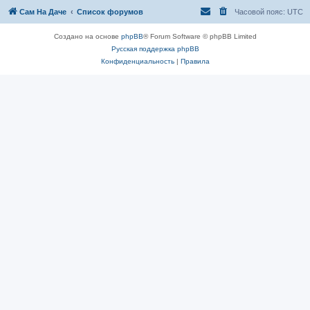
Сам На Даче
Список форумов
Часовой пояс:
UTC
Создано на основе
phpBB
® Forum Software © phpBB Limited
Русская поддержка phpBB
Конфиденциальность
|
Правила