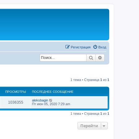
Регистрация
Вход
Поиск
Расширенный по
1 тема • Страница
1
из
1
ПРОСМОТРЫ
ПОСЛЕДНЕЕ СООБЩЕНИЕ
П
aleksbagin
П
1036355
о
Пт июн 05, 2020 7:29 am
с
р
л
1 тема • Страница
1
из
1
е
о
д
н
Перейти
с
е
е
с
м
о