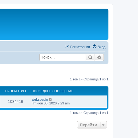
Регистрация
Вход
Поиск
Расширенный по
1 тема • Страница
1
из
1
ПРОСМОТРЫ
ПОСЛЕДНЕЕ СООБЩЕНИЕ
П
aleksbagin
П
1034416
о
Пт июн 05, 2020 7:29 am
с
р
л
1 тема • Страница
1
из
1
е
о
д
н
Перейти
с
е
е
с
м
о