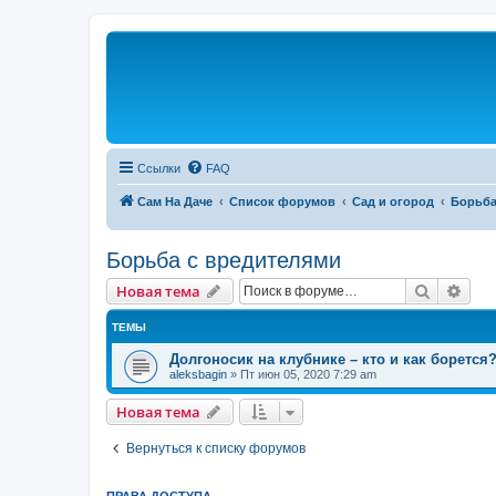
Ссылки
FAQ
Сам На Даче
Список форумов
Сад и огород
Борьба
Борьба с вредителями
Поиск
Рас
Новая тема
ТЕМЫ
Долгоносик на клубнике – кто и как борется
aleksbagin
»
Пт июн 05, 2020 7:29 am
Новая тема
Вернуться к списку форумов