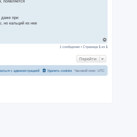
я, появляется
я даже при
, но кальций из нее
В
е
1 сообщение • Страница
1
из
1
р
н
у
Перейти
т
ь
с
заться с администрацией
Удалить cookies
Часовой пояс:
UTC
я
к
н
а
ч
а
л
у