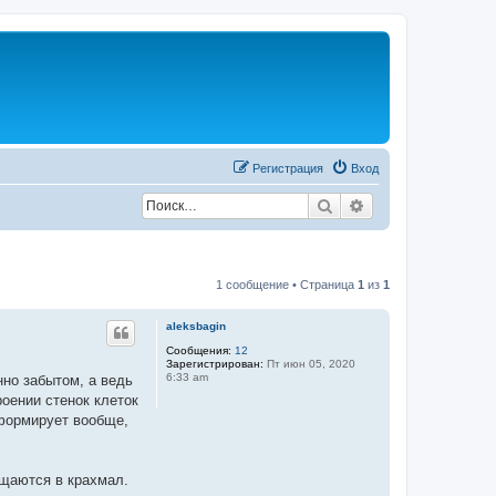
Регистрация
Вход
Поиск
Расширенный по
1 сообщение • Страница
1
из
1
aleksbagin
Сообщения:
12
Зарегистрирован:
Пт июн 05, 2020
6:33 am
нно забытом, а ведь
оении стенок клеток
 формирует вообще,
ащаются в крахмал.