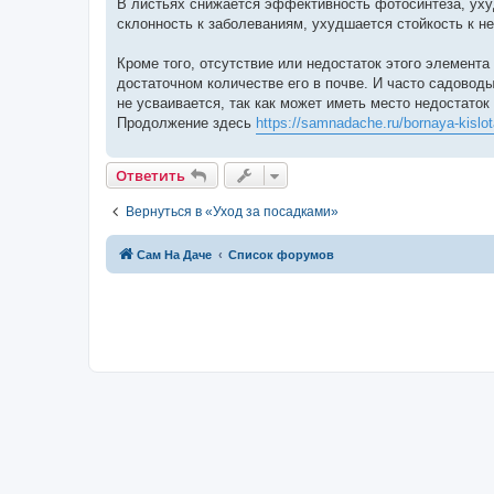
В листьях снижается эффективность фотосинтеза, ухуд
склонность к заболеваниям, ухудшается стойкость к 
Кроме того, отсутствие или недостаток этого элемент
достаточном количестве его в почве. И часто садоводы
не усваивается, так как может иметь место недостаток 
Продолжение здесь
https://samnadache.ru/bornaya-kislota
Ответить
Вернуться в «Уход за посадками»
Сам На Даче
Список форумов