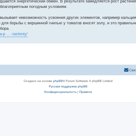
шается энергетический обмен. В результате замедляется рост растени
неблагоприятным погодным условиям.
а вызывает невозможность усвоения других элементов, например кальци
 для борьбы с вершинной гнилью у томатов вносят золу, и это правильно
бора.
-p ... -rasteniy/
Свя
Создано на основе
phpBB
® Forum Software © phpBB Limited
Русская поддержка phpBB
Конфиденциальность
|
Правила