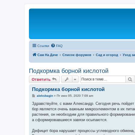
Ссылки
FAQ
Сам На Даче
Список форумов
Сад и огород
Уход з
Подкормка борной кислотой
П
Ответить
Подкормка борной кислотой
С
aleksbagin
»
Пт июн 05, 2020 7:09 am
о
о
Здравствуйте, с вами Александр. Сегодня речь пойдет
б
бор является очень важным микроэлементом в их питан
щ
е
растения, он необходим для правильного формировани
н
а сформировавшиеся завязи осыпаются.
и
е
Дефицит бора нарушает процессы углеводного обмена, 