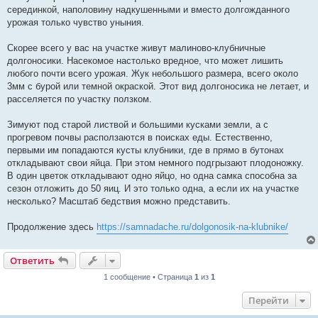
е
серединкой, наполовину надкушенными и вместо долгожданного
урожая только чувство уныния.
Скорее всего у вас на участке живут малиново-клубничные
долгоносики. Насекомое настолько вредное, что может лишить
любого почти всего урожая. Жук небольшого размера, всего около
3мм с бурой или темной окраской. Этот вид долгоносика не летает, и
расселяется по участку ползком.
Зимуют под старой листвой и большими кусками земли, а с
прогревом почвы расползаются в поисках еды. Естественно,
первыми им попадаются кусты клубники, где в прямо в бутонах
откладывают свои яйца. При этом немного подгрызают плодоножку.
В один цветок откладывают одно яйцо, но одна самка способна за
сезон отложить до 50 яиц. И это только одна, а если их на участке
несколько? Масштаб бедствия можно представить.
Продолжение здесь
https://samnadache.ru/dolgonosik-na-klubnike/
Ответить
1 сообщение • Страница
1
из
1
Перейти