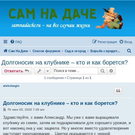
FAQ
Регистрация
Вход
П
Сам На Даче
Список форумов
Сад и огород
Борьба с вредителями
о
Долгоносик на клубнике – кто и как борется?
и
Поиск
Расширен
Ответить
с
1 сообщение • Страница
1
из
1
к
aleksbagin
Долгоносик на клубнике – кто и как борется?
С
Пт июн 05, 2020 7:29 am
о
о
Здравствуйте, с вами Александр. Мы уже с вами выращивали
б
клубнику из семян, затем ее подкармливали для хорошего урожая, и
щ
е
вот наконец она у нас зацвела. Но у многих вместо удовлетворения
н
наступает разочарование… Цветки оказываются с черной
и