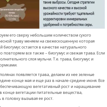
руем его сверху небольшим количеством сухого
 Весной траву меняем на свежескошенную которая
й биогумус остается в качестве натурального
то повторяем все также – биогумус и свежая трава. Если
олнительного слоя мульчи. Т.е. трава, биогумус и
ормками.
полянах появляется трава, делаем из нее зеленые
едине-конце мая и еще раз в начале-средине июня. Все
 обеспечивающую вегетативный рост и наращивание
к в конце вегетации питательные вещества,
 в головку вызывая ее рост.