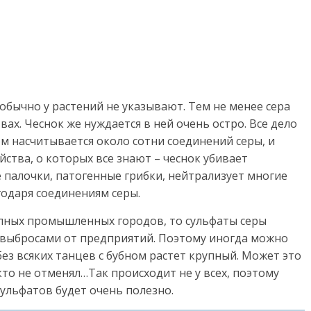
обычно у растений не указывают. Тем не менее сера
вах. Чеснок же нуждается в ней очень остро. Все дело
ом насчитывается около сотни соединений серы, и
ства, о которых все знают – чеснок убивает
 палочки, патогенные грибки, нейтрализует многие
годаря соединениям серы.
пных промышленных городов, то сульфаты серы
 выбросами от предприятий. Поэтому иногда можно
без всяких танцев с бубном растет крупный. Может это
то не отменял…Так происходит не у всех, поэтому
сульфатов будет очень полезно.