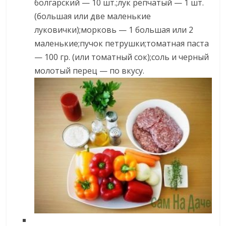
болгарский — 10 шт.;лук репчатый — 1 шт.
(большая или две маленькие
луковички);морковь — 1 большая или 2
маленькие;пучок петрушки;томатная паста
— 100 гр. (или томатный сок);соль и черный
молотый перец — по вкусу.